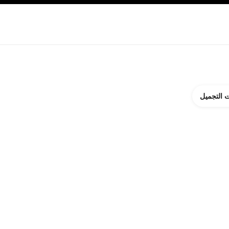
ة بالبشرة
نبذة عن شانيل CHANEL
 التجميل