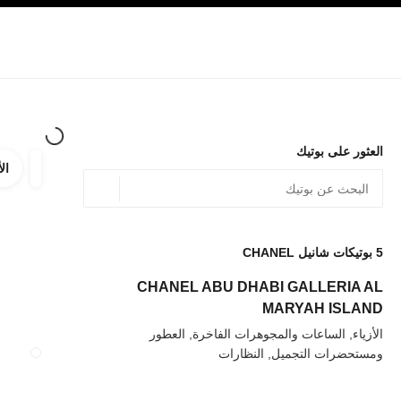
صفح الرئيسي
تفعيل التباين العالي
الشركات
حصرياً في البوتيك
تسوقوا على الإنترنت
الأزياء الراقية
الأزياء
المجوهرات الراقية
المجوهرات
العثور على بوتيك
الأ
ترشيح ا
المرشح
الموقع الجغرافي - أعث
0 الاقتراحات المتاحة
يتم عرض الاقتراحات أسفل شريط البحث هذا
5
بوتيكات شانيل CHANEL
عودة إلى المرشحات
CHANEL ABU DHABI GALLERIA AL
MARYAH ISLAND
الأزياء, الساعات والمجوهرات الفاخرة, العطور
ومستحضرات التجميل, النظارات
إغلاق بطاقة المتجر Y COUNTER