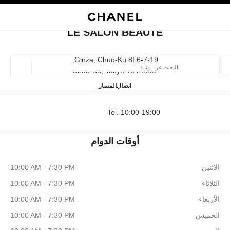
ي
تفعيل التباين العالي
إغلاق بطاقة المتجر LE SALON BEAUTÉ
البحث
المتصفح الرئيسي
حقيب
حسا
المتصفح الرئيسي
LE SALON BEAUTÉ
العثور على بوتيك
6-7-19 Ginza, Chuo-Ku 8f,
104-0061 Chuo-Ku, Tokyo
الموقع ا
LE SALON BEAUTÉ
03-3289-0555
اتصال
المسار
الأزياء
النظارات
الساعات والمجوهرات الفاخرة
العطور 
Tel. 10:00-19:00
ترشيح النتائج حساب:
المرشحات
أوقات الدوام
الاثنين
10:00 AM - 7:30 PM
الثلاثاء
10:00 AM - 7:30 PM
الأربعاء
10:00 AM - 7:30 PM
الخميس
10:00 AM - 7:30 PM