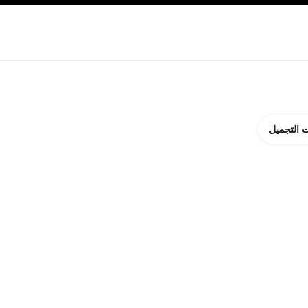
ة بالبشرة
نبذة عن شانيل CHANEL
 التجميل