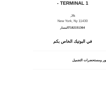
- TERMINAL 1
Jfk,
11430 New York, Ny
Int. Shoppes - JFK Int. Airport - Terminal 1
اتصال
7182151364
المسار
في البوتيك الخاص بكم
ور ومستحضرات التجميل