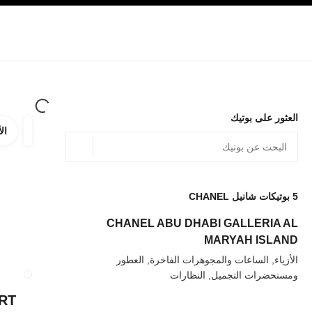
صفح الرئيسي
تفعيل التباين العالي
الشركات
حصرياً في البوتيك
تسوقوا على الإنترنت
الأزياء الراقية
الأزياء
المجوهرات الراقية
المجوهرات
العثور على بوتيك
الأ
ترشيح ا
المرشح
الموقع الجغرافي - أعث
0 الاقتراحات المتاحة
يتم عرض الاقتراحات أسفل شريط البحث هذا
5
بوتيكات شانيل CHANEL
عودة إلى المرشحات
CHANEL ABU DHABI GALLERIA AL
MARYAH ISLAND
الأزياء, الساعات والمجوهرات الفاخرة, العطور
ومستحضرات التجميل, النظارات
إغلاق بطاقة المتجر RMINAL 1
ORT