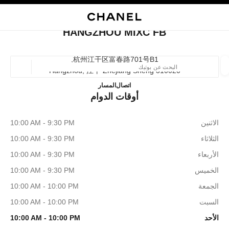
ي
تفعيل التباين العالي
إغلاق بطاقة المتجر HANGZHOU MIXC FB
البحث
المتصفح الرئيسي
حقيب
حسا
المتصفح الرئيسي
HANGZHOU MIXC FB
العثور على بوتيك
杭州江干区富春路701号b1,
310020 Hangzhou, 江干 Zhejiang Sheng
الموقع ا
HANGZHOU MIXC FB
57189702186
اتصال
المسار
أوقات الدوام
الأزياء
النظارات
الساعات والمجوهرات الفاخرة
العطور 
ترشيح النتائج حساب:
المرشحات
الاثنين
10:00 AM - 9:30 PM
الثلاثاء
10:00 AM - 9:30 PM
الأربعاء
10:00 AM - 9:30 PM
الخميس
10:00 AM - 9:30 PM
الجمعة
10:00 AM - 10:00 PM
السبت
10:00 AM - 10:00 PM
الأحد
10:00 AM - 10:00 PM