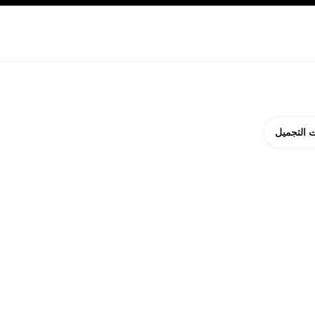
ة بالبشرة
نبذة عن شانيل CHANEL
 التجميل