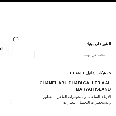
صفح الرئيسي
تفعيل التباين العالي
الشركات
حصرياً في البوتيك
تسوقوا على الإنترنت
الأزياء الراقية
الأزياء
المجوهرات الراقية
المجوهرات
العثور على بوتيك
الأ
ترشيح ا
المرشح
الموقع الجغرافي - أعث
0 الاقتراحات المتاحة
يتم عرض الاقتراحات أسفل شريط البحث هذا
5
بوتيكات شانيل CHANEL
عودة إلى المرشحات
CHANEL ABU DHABI GALLERIA AL
MARYAH ISLAND
الأزياء, الساعات والمجوهرات الفاخرة, العطور
ومستحضرات التجميل, النظارات
إغلاق بطاقة المت