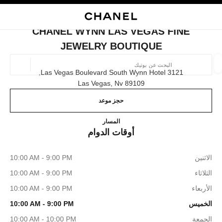
ي
تفعيل التباين العالي
إغلاق بطاقة المتجر CHANEL WYNN LAS VEGAS FINE JEWELRY BOUTIQUE
البحث
المتصفح الرئيسي
حقيب
حسا
المتصفح الرئيسي
CHANEL WYNN LAS VEGAS FINE
العثور على بوتيك
JEWELRY BOUTIQUE
الموقع ا
3121 Las Vegas Boulevard South Wynn Hotel,
89109 Las Vegas, Nv
حجز موعد
الأزياء
النظارات
الساعات والمجوهرات الفاخرة
العطور 
ترشيح النتائج حساب:
المرشحات
AS FINE JEWELRY BOUTIQUE
المسار
أوقات الدوام
الاثنين
10:00 AM - 9:00 PM
الثلاثاء
10:00 AM - 9:00 PM
الأربعاء
10:00 AM - 9:00 PM
الخميس
10:00 AM - 9:00 PM
الجمعة
10:00 AM - 10:00 PM