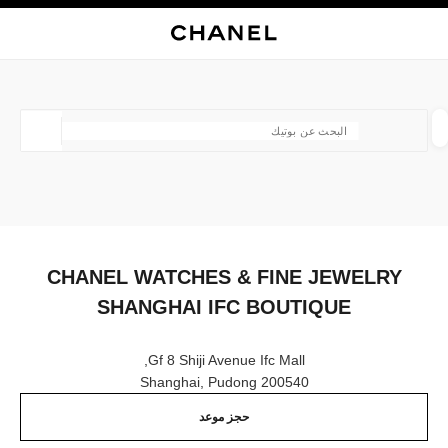
ي
تفعيل التباين العالي
إغلاق بطاقة المتجر CHANEL WATCHES & FINE JEWELRY SHANGHAI IFC BOUTIQUE
البحث
المتصفح الرئيسي
حقيب
حسا
المتصفح الرئيسي
العثور على بوتيك
الموقع ا
الأزياء
النظارات
الساعات والمجوهرات الفاخرة
العطور 
ترشيح النتائج حساب:
المرشحات
CHANEL WATCHES & FINE JEWELRY
SHANGHAI IFC BOUTIQUE
Gf 8 Shiji Avenue Ifc Mall,
200540 Shanghai, Pudong
حجز موعد