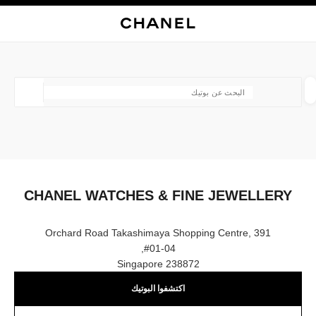
ي
تفعيل التباين العالي
إغلاق بطاقة المتجر CHANEL WATCHES & FINE JEWELLERY
البحث
المتصفح الرئيسي
حقيب
حسا
المتصفح الرئيسي
العثور على بوتيك
الموقع ا
الأزياء
النظارات
الساعات والمجوهرات الفاخرة
العطور 
ترشيح النتائج حساب:
المرشحات
CHANEL WATCHES & FINE JEWELLERY
391 Orchard Road Takashimaya Shopping Centre,
#01-04,
238872 Singapore
اكتشفوا البوتيك