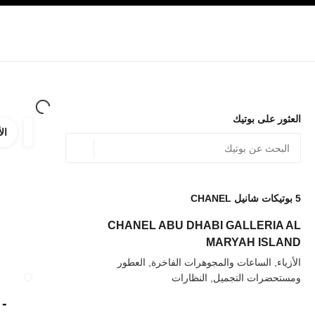
صفح الرئيسي
تفعيل التباين العالي
الشركات
حصرياً في البوتيك
تسوقوا على الإنترنت
الأزياء الراقية
الأزياء
المجوهرات الراقية
المجوهرات
العثور على بوتيك
الأ
ترشيح ا
المرشح
الموقع الجغرافي - أعث
0 الاقتراحات المتاحة
يتم عرض الاقتراحات أسفل شريط البحث هذا
5
بوتيكات شانيل CHANEL
عودة إلى المرشحات
CHANEL ABU DHABI GALLERIA AL
MARYAH ISLAND
الأزياء, الساعات والمجوهرات الفاخرة, العطور
ومستحضرات التجميل, النظارات
إغلاق بطاقة المتجر OYANT
-