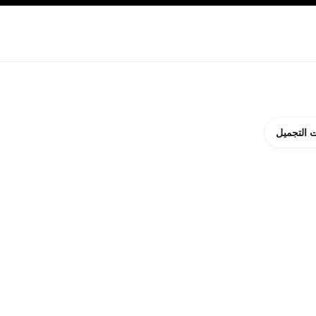
ة بالبشرة
نبذة عن شانيل CHANEL
 التجميل