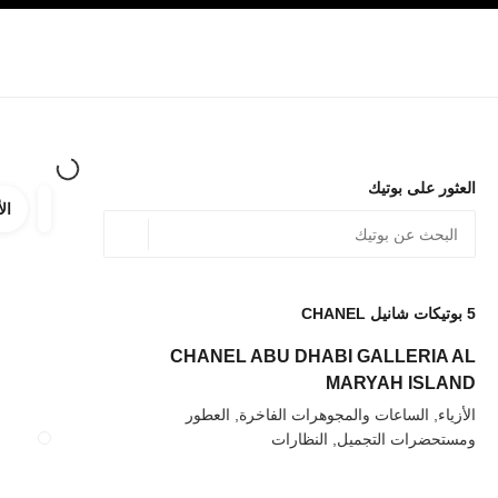
صفح الرئيسي
تفعيل التباين العالي
الشركات
حصرياً في البوتيك
تسوقوا على الإنترنت
الأزياء الراقية
الأزياء
المجوهرات الراقية
المجوهرات
العثور على بوتيك
الأ
ترشيح ا
المرشح
الموقع الجغرافي - أعث
0 الاقتراحات المتاحة
يتم عرض الاقتراحات أسفل شريط البحث هذا
5
بوتيكات شانيل CHANEL
عودة إلى المرشحات
CHANEL ABU DHABI GALLERIA AL
MARYAH ISLAND
الأزياء, الساعات والمجوهرات الفاخرة, العطور
ومستحضرات التجميل, النظارات
إغلاق بطاقة المتجر UE