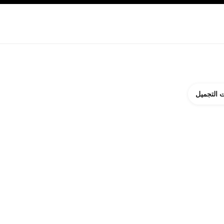
ة بالبشرة
نبذة عن شانيل CHANEL
 التجميل