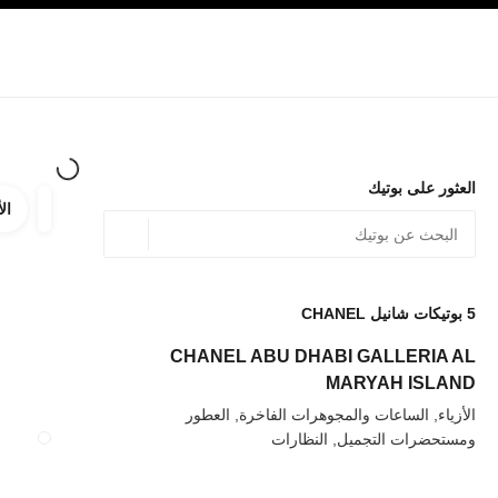
صفح الرئيسي
تفعيل التباين العالي
الشركات
حصرياً في البوتيك
تسوقوا على الإنترنت
الأزياء الراقية
الأزياء
المجوهرات الراقية
المجوهرات
العثور على بوتيك
الأ
ترشيح ا
المرشح
الموقع الجغرافي - أعث
0 الاقتراحات المتاحة
يتم عرض الاقتراحات أسفل شريط البحث هذا
5
بوتيكات شانيل CHANEL
عودة إلى المرشحات
CHANEL ABU DHABI GALLERIA AL
MARYAH ISLAND
الأزياء, الساعات والمجوهرات الفاخرة, العطور
ومستحضرات التجميل, النظارات
إغلاق بطاقة المت