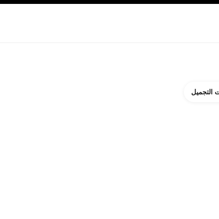
ة بالبشرة
نبذة عن شانيل CHANEL
 التجميل