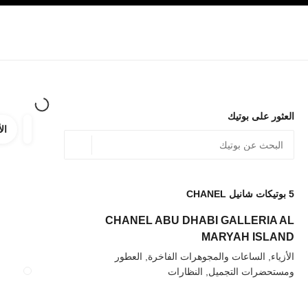
صفح الرئيسي
تفعيل التباين العالي
الشركات
حصرياً في البوتيك
تسوقوا على الإنترنت
الأزياء الراقية
الأزياء
المجوهرات الراقية
المجوهرات
العثور على بوتيك
الأ
ترشيح ا
المرشح
الموقع الجغرافي - أعث
0 الاقتراحات المتاحة
يتم عرض الاقتراحات أسفل شريط البحث هذا
5
بوتيكات شانيل CHANEL
عودة إلى المرشحات
CHANEL ABU DHABI GALLERIA AL
MARYAH ISLAND
الأزياء, الساعات والمجوهرات الفاخرة, العطور
ومستحضرات التجميل, النظارات
إغلاق بطاقة المت