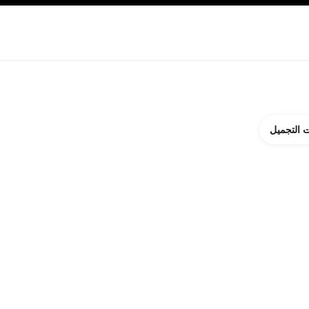
ة بالبشرة
نبذة عن شانيل CHANEL
 التجميل