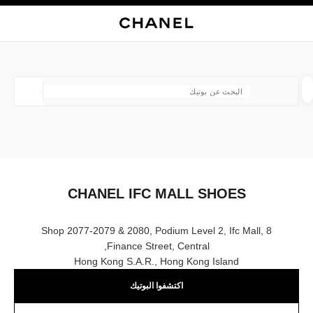
ي
تفعيل التباين العالي
إغلاق بطاقة المتجر CHANEL IFC MALL SHOES
البحث
المتصفح الرئيسي
حقيب
حسا
المتصفح الرئيسي
العثور على بوتيك
الموقع ا
الأزياء
النظارات
الساعات والمجوهرات الفاخرة
العطور 
ترشيح النتائج حساب:
المرشحات
CHANEL IFC MALL SHOES
Shop 2077-2079 & 2080, Podium Level 2, Ifc Mall, 8
Finance Street, Central,
Hong Kong S.a.r., Hong Kong Island
اكتشفوا البوتيك