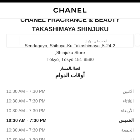
ي
تفعيل التباين العالي
إغلاق بطاقة المتجر CHANEL FRAGRANCE & BEAUTY TAKASHIMAYA SHINJUKU
البحث
المتصفح الرئيسي
حقيب
حسا
المتصفح الرئيسي
CHANEL FRAGRANCE & BEAUTY
العثور على بوتيك
TAKASHIMAYA SHINJUKU
الموقع ا
5-24-2, Sendagaya, Shibuya-Ku Takashimaya
Shinjuku Store,
151-8580 Tōkyō, Tōkyō
الأزياء
النظارات
الساعات والمجوهرات الفاخرة
العطور 
 TAKASHIMAYA SHINJUKU
ترشيح النتائج حساب:
03-5361-1418
اتصال
المسار
المرشحات
أوقات الدوام
الاثنين
10:30 AM - 7:30 PM
الثلاثاء
10:30 AM - 7:30 PM
الأربعاء
10:30 AM - 7:30 PM
الخميس
10:30 AM - 7:30 PM
الجمعة
10:30 AM - 7:30 PM
السبت
10:30 AM - 7:30 PM