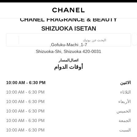
ي
تفعيل التباين العالي
إغلاق بطاقة المتجر CHANEL FRAGRANCE & BEAUTY SHIZUOKA ISETAN
البحث
المتصفح الرئيسي
حقيب
حسا
المتصفح الرئيسي
CHANEL FRAGRANCE & BEAUTY
العثور على بوتيك
SHIZUOKA ISETAN
الموقع ا
1-7, Gofuku-Machi,
420-0031 Shizuoka-Shi, Shizuoka
BEAUTY SHIZUOKA ISETAN
054-205-7430
اتصال
المسار
الأزياء
النظارات
الساعات والمجوهرات الفاخرة
العطور 
أوقات الدوام
ترشيح النتائج حساب:
المرشحات
الاثنين
10:00 AM - 6:30 PM
الثلاثاء
10:00 AM - 6:30 PM
الأربعاء
10:00 AM - 6:30 PM
الخميس
10:00 AM - 6:30 PM
الجمعة
10:00 AM - 6:30 PM
السبت
10:00 AM - 6:30 PM