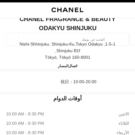
ي
تفعيل التباين العالي
إغلاق بطاقة المتجر CHANEL FRAGRANCE & BEAUTY ODAKYU SHINJUKU
البحث
المتصفح الرئيسي
حقيب
حسا
المتصفح الرئيسي
CHANEL FRAGRANCE & BEAUTY
العثور على بوتيك
ODAKYU SHINJUKU
الموقع ا
1-5-1, Nishi-Shhinjuku, Shinjuku-Ku,tokyo Odakyu
Shinjuku B1f,
160-8001 Tōkyō, Tōkyō
الأزياء
النظارات
الساعات والمجوهرات الفاخرة
العطور 
EAUTY ODAKYU SHINJUKU
ترشيح النتائج حساب:
03-3348-6859
اتصال
المسار
المرشحات
祝日：10:00-20:00
أوقات الدوام
الاثنين
10:00 AM - 8:30 PM
الثلاثاء
10:00 AM - 8:30 PM
الأربعاء
10:00 AM - 8:30 PM