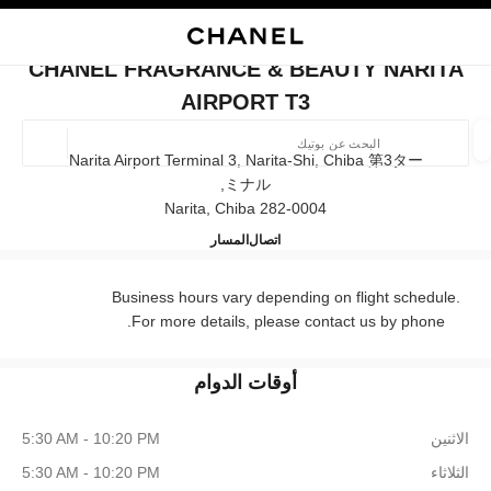
ي
تفعيل التباين العالي
إغلاق بطاقة المتجر CHANEL FRAGRANCE & BEAUTY NARITA AIRPORT T3
البحث
المتصفح الرئيسي
حقيب
حسا
المتصفح الرئيسي
CHANEL FRAGRANCE & BEAUTY NARITA
العثور على بوتيك
AIRPORT T3
الموقع ا
Narita Airport Terminal 3, Narita-Shi, Chiba 第3ター
ミナル,
282-0004 Narita, Chiba
الأزياء
النظارات
الساعات والمجوهرات الفاخرة
العطور 
AUTY NARITA AIRPORT T3
ترشيح النتائج حساب:
0120-191-625
اتصال
المسار
المرشحات
Business hours vary depending on flight schedule.
For more details, please contact us by phone.
أوقات الدوام
الاثنين
5:30 AM - 10:20 PM
الثلاثاء
5:30 AM - 10:20 PM