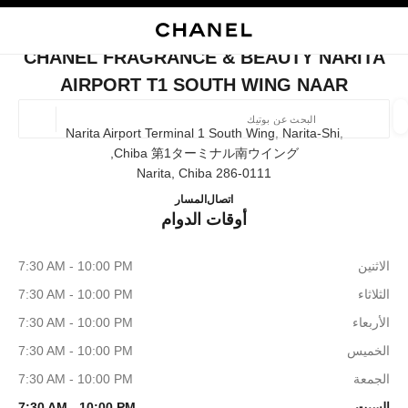
ي
تفعيل التباين العالي
إغلاق بطاقة المتجر CHANEL FRAGRANCE & BEAUTY NARITA AIRPORT T1 SOUTH WING NAAR
البحث
المتصفح الرئيسي
حقيب
حسا
المتصفح الرئيسي
CHANEL FRAGRANCE & BEAUTY NARITA
العثور على بوتيك
AIRPORT T1 SOUTH WING NAAR
الموقع ا
Narita Airport Terminal 1 South Wing, Narita-Shi,
Chiba 第1ターミナル南ウイング,
286-0111 Narita, Chiba
الأزياء
النظارات
الساعات والمجوهرات الفاخرة
العطور 
ORT T1 SOUTH WING NAAR
ترشيح النتائج حساب:
0120-191-625
اتصال
المسار
المرشحات
أوقات الدوام
الاثنين
7:30 AM - 10:00 PM
الثلاثاء
7:30 AM - 10:00 PM
الأربعاء
7:30 AM - 10:00 PM
الخميس
7:30 AM - 10:00 PM
الجمعة
7:30 AM - 10:00 PM
السبت
7:30 AM - 10:00 PM