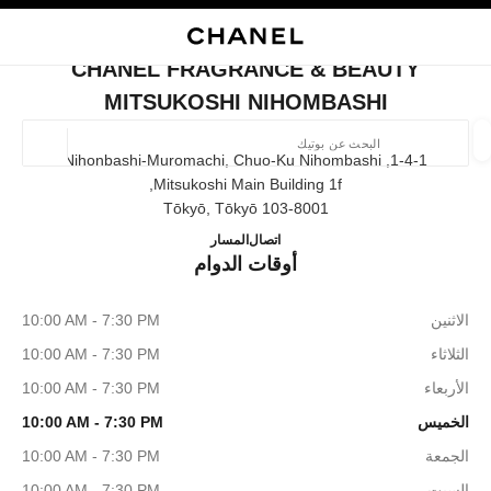
ي
تفعيل التباين العالي
إغلاق بطاقة المتجر CHANEL FRAGRANCE & BEAUTY MITSUKOSHI NIHOMBASHI
البحث
المتصفح الرئيسي
حقيب
حسا
المتصفح الرئيسي
CHANEL FRAGRANCE & BEAUTY
العثور على بوتيك
MITSUKOSHI NIHOMBASHI
الموقع ا
1-4-1, Nihonbashi-Muromachi, Chuo-Ku Nihombashi
Mitsukoshi Main Building 1f,
103-8001 Tōkyō, Tōkyō
الأزياء
النظارات
الساعات والمجوهرات الفاخرة
العطور 
 MITSUKOSHI NIHOMBASHI
ترشيح النتائج حساب:
03-3270-3645
اتصال
المسار
المرشحات
أوقات الدوام
الاثنين
10:00 AM - 7:30 PM
الثلاثاء
10:00 AM - 7:30 PM
الأربعاء
10:00 AM - 7:30 PM
الخميس
10:00 AM - 7:30 PM
الجمعة
10:00 AM - 7:30 PM
السبت
10:00 AM - 7:30 PM