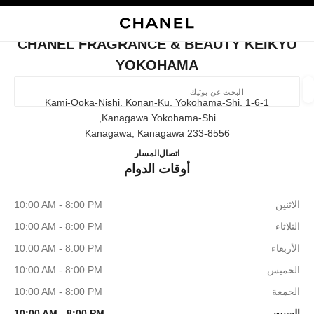
ي
تفعيل التباين العالي
إغلاق بطاقة المتجر CHANEL FRAGRANCE & BEAUTY KEIKYU YOKOHAMA
البحث
المتصفح الرئيسي
حقيب
حسا
المتصفح الرئيسي
CHANEL FRAGRANCE & BEAUTY KEIKYU
العثور على بوتيك
YOKOHAMA
الموقع ا
1-6-1 Kami-Ooka-Nishi, Konan-Ku, Yokohama-Shi,
Kanagawa Yokohama-Shi,
233-8556 Kanagawa, Kanagawa
الأزياء
النظارات
الساعات والمجوهرات الفاخرة
العطور 
EAUTY KEIKYU YOKOHAMA
ترشيح النتائج حساب:
045-848-7197
اتصال
المسار
المرشحات
أوقات الدوام
الاثنين
10:00 AM - 8:00 PM
الثلاثاء
10:00 AM - 8:00 PM
الأربعاء
10:00 AM - 8:00 PM
الخميس
10:00 AM - 8:00 PM
الجمعة
10:00 AM - 8:00 PM
السبت
10:00 AM - 8:00 PM