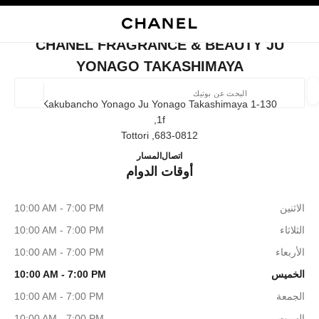
ي
تفعيل التباين العالي
إغلاق بطاقة المتجر CHANEL FRAGRANCE & BEAUTY JU YONAGO TAKASHIMAYA
البحث
المتصفح الرئيسي
حقيب
حسا
المتصفح الرئيسي
CHANEL FRAGRANCE & BEAUTY JU
العثور على بوتيك
YONAGO TAKASHIMAYA
الموقع ا
1-130 Kakubancho Yonago Ju Yonago Takashimaya
1f,
683-0812, Tottori
الأزياء
النظارات
الساعات والمجوهرات الفاخرة
العطور 
JU YONAGO TAKASHIMAYA
ترشيح النتائج حساب:
0859-21-8327
اتصال
المسار
المرشحات
أوقات الدوام
الاثنين
10:00 AM - 7:00 PM
الثلاثاء
10:00 AM - 7:00 PM
الأربعاء
10:00 AM - 7:00 PM
الخميس
10:00 AM - 7:00 PM
الجمعة
10:00 AM - 7:00 PM
السبت
10:00 AM - 7:00 PM