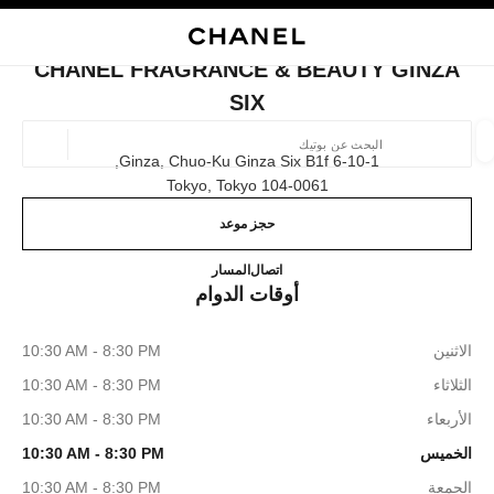
ي
تفعيل التباين العالي
إغلاق بطاقة المتجر CHANEL FRAGRANCE & BEAUTY GINZA SIX
البحث
المتصفح الرئيسي
حقيب
حسا
المتصفح الرئيسي
CHANEL FRAGRANCE & BEAUTY GINZA
العثور على بوتيك
SIX
الموقع ا
6-10-1 Ginza, Chuo-Ku Ginza Six B1f,
104-0061 Tokyo, Tokyo
حجز موعد
الأزياء
النظارات
الساعات والمجوهرات الفاخرة
العطور 
ترشيح النتائج حساب:
المرشحات
NCE & BEAUTY GINZA SIX
03-6386-7777
اتصال
المسار
أوقات الدوام
الاثنين
10:30 AM - 8:30 PM
الثلاثاء
10:30 AM - 8:30 PM
الأربعاء
10:30 AM - 8:30 PM
الخميس
10:30 AM - 8:30 PM
الجمعة
10:30 AM - 8:30 PM