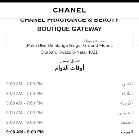
ي
تفعيل التباين العالي
إغلاق بطاقة المتجر CHANEL FRAGRANCE & BEAUTY BOUTIQUE GATEWAY
البحث
المتصفح الرئيسي
حقيب
حسا
المتصفح الرئيسي
CHANEL FRAGRANCE & BEAUTY
العثور على بوتيك
BOUTIQUE GATEWAY
الموقع ا
1 Palm Blvd Umhlanga Ridge, Ground Floor,
4021 Durban, Kwazulu-Natal
ce & Beauty Boutique Gateway
060 976 4001
اتصال
المسار
الأزياء
النظارات
الساعات والمجوهرات الفاخرة
العطور 
أوقات الدوام
ترشيح النتائج حساب:
المرشحات
الاثنين
9:00 AM - 7:00 PM
الثلاثاء
9:00 AM - 7:00 PM
الأربعاء
9:00 AM - 7:00 PM
الخميس
9:00 AM - 7:00 PM
الجمعة
9:00 AM - 9:00 PM
السبت
9:00 AM - 9:00 PM