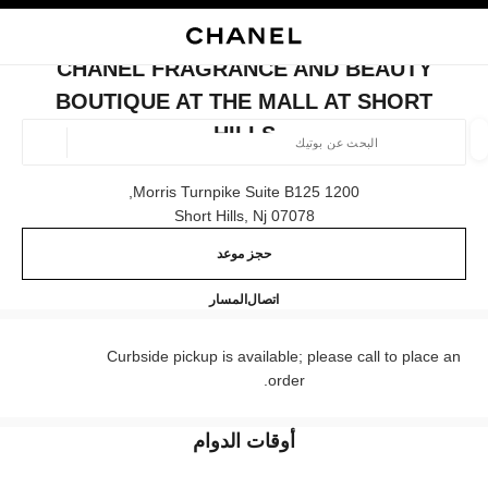
ي
تفعيل التباين العالي
إغلاق بطاقة المتجر CHANEL FRAGRANCE AND BEAUTY BOUTIQUE AT THE MALL AT SHORT HILLS
البحث
المتصفح الرئيسي
حقيب
حسا
المتصفح الرئيسي
CHANEL FRAGRANCE AND BEAUTY
العثور على بوتيك
BOUTIQUE AT THE MALL AT SHORT
HILLS
الموقع ا
1200 Morris Turnpike Suite B125,
07078 Short Hills, Nj
الأزياء
النظارات
الساعات والمجوهرات الفاخرة
العطور 
ترشيح النتائج حساب:
المرشحات
حجز موعد
ique at The Mall at Short Hills
(862) 901-6312
اتصال
المسار
Curbside pickup is available; please call to place an
order.
أوقات الدوام