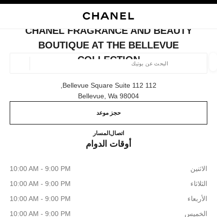
ي
تفعيل التباين العالي
إغلاق بطاقة المتجر CHANEL FRAGRANCE AND BEAUTY BOUTIQUE AT THE BELLEVUE COLLECTION
البحث
المتصفح الرئيسي
حقيب
حسا
المتصفح الرئيسي
CHANEL FRAGRANCE AND BEAUTY
العثور على بوتيك
BOUTIQUE AT THE BELLEVUE
COLLECTION
الموقع ا
112 Bellevue Square Suite 112,
98004 Bellevue, Wa
الأزياء
النظارات
الساعات والمجوهرات الفاخرة
العطور 
ترشيح النتائج حساب:
المرشحات
حجز موعد
que at The Bellevue Collection
425.201.7303
اتصال
المسار
أوقات الدوام
الاثنين
10:00 AM - 9:00 PM
الثلاثاء
10:00 AM - 9:00 PM
الأربعاء
10:00 AM - 9:00 PM
الخميس
10:00 AM - 9:00 PM