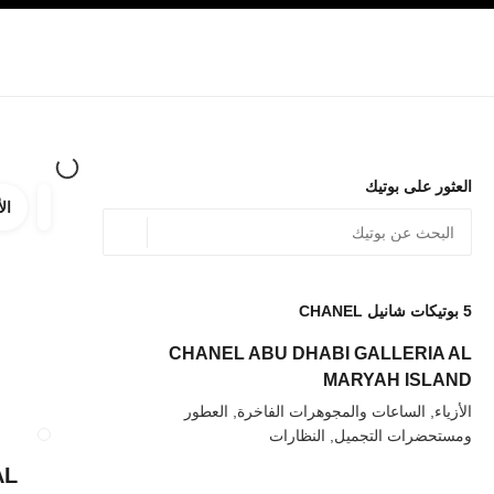
صفح الرئيسي
تفعيل التباين العالي
الشركات
حصرياً في البوتيك
تسوقوا على الإنترنت
الأزياء الراقية
الأزياء
المجوهرات الراقية
المجوهرات
العثور على بوتيك
الأ
ترشيح ا
المرشح
الموقع الجغرافي - أعث
0 الاقتراحات المتاحة
يتم عرض الاقتراحات أسفل شريط البحث هذا
5
بوتيكات شانيل CHANEL
عودة إلى المرشحات
CHANEL ABU DHABI GALLERIA AL
MARYAH ISLAND
الأزياء, الساعات والمجوهرات الفاخرة, العطور
ومستحضرات التجميل, النظارات
إغلاق بطاقة المتجر RMINAL 3B
AL