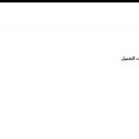
ة بالبشرة
نبذة عن شانيل CHANEL
 التجميل