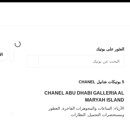
صفح الرئيسي
تفعيل التباين العالي
الشركات
حصرياً في البوتيك
تسوقوا على الإنترنت
الأزياء الراقية
الأزياء
المجوهرات الراقية
المجوهرات
العثور على بوتيك
الأ
ترشيح ا
المرشح
الموقع الجغرافي - أعث
0 الاقتراحات المتاحة
يتم عرض الاقتراحات أسفل شريط البحث هذا
5
بوتيكات شانيل CHANEL
عودة إلى المرشحات
CHANEL ABU DHABI GALLERIA AL
MARYAH ISLAND
الأزياء, الساعات والمجوهرات الفاخرة, العطور
ومستحضرات التجميل, النظارات
إغلاق بطاقة المتجر