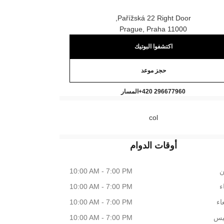
Pařížská 22 Right Door,
11000 Prague, Praha
اكتشفوا البوتيك
حجز موعد
CHANEL BOUTIQUE PRAGUE
اتصال
+420 296677960
المسار
col
أوقات الدوام
ن
10:00 AM - 7:00 PM
اء
10:00 AM - 7:00 PM
اء
10:00 AM - 7:00 PM
يس
10:00 AM - 7:00 PM