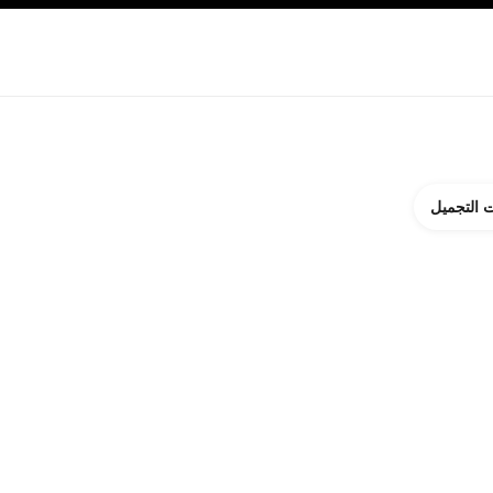
ة بالبشرة
نبذة عن شانيل CHANEL
 التجميل