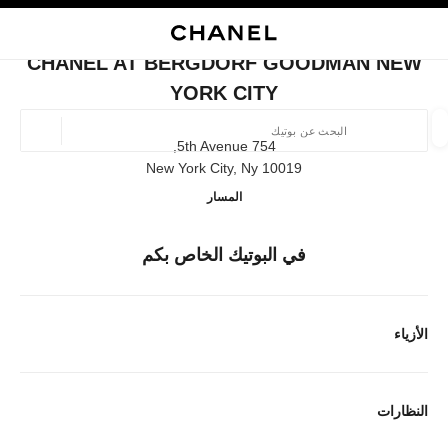
ي
تفعيل التباين العالي
إغلاق بطاقة المتجر CHANEL AT BERGDORF GOODMAN NEW YORK CITY
البحث
المتصفح الرئيسي
حقيب
حسا
المتصفح الرئيسي
CHANEL AT BERGDORF GOODMAN NEW
العثور على بوتيك
YORK CITY
الموقع ا
754 5th Avenue,
10019 New York City, Ny
Bergdorf Goodman New York City
المسار
الأزياء
النظارات
الساعات والمجوهرات الفاخرة
العطور 
ترشيح النتائج حساب:
المرشحات
في البوتيك الخاص بكم
الأزياء
النظارات