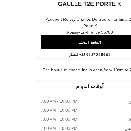
GAULLE T2E PORTE K
Aéroport Roissy Charles De Gaulle Terminal 
Porte K,
95700 Roissy-En-France
اكتشفوا البوتيك
HARLES DE GAULLE T2E Porte K
اتصال
+33 01 87 21 50 01
المسار
The boutique phone line is open from 10am to 
أوقات الدوام
ن
7:00 AM - 10:00 PM
اء
7:00 AM - 10:00 PM
اء
7:00 AM - 10:00 PM
يس
7:00 AM - 10:00 PM