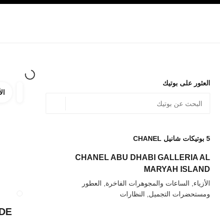
صفح الرئيسي
تفعيل التباين العالي
الشركات
حصرياً في البوتيك
تسوقوا على الإنترنت
الأزياء الراقية
الأزياء
المجوهرات الراقية
المجوهرات
العثور على بوتيك
الأ
ترشيح ا
المرشح
الموقع الجغرافي - أعث
0 الاقتراحات المتاحة
يتم عرض الاقتراحات أسفل شريط البحث هذا
5
بوتيكات شانيل CHANEL
عودة إلى المرشحات
CHANEL ABU DHABI GALLERIA AL
MARYAH ISLAND
الأزياء, الساعات والمجوهرات الفاخرة, العطور
ومستحضرات التجميل, النظارات
إغلاق بطاقة المتجر  PORTE K
DE