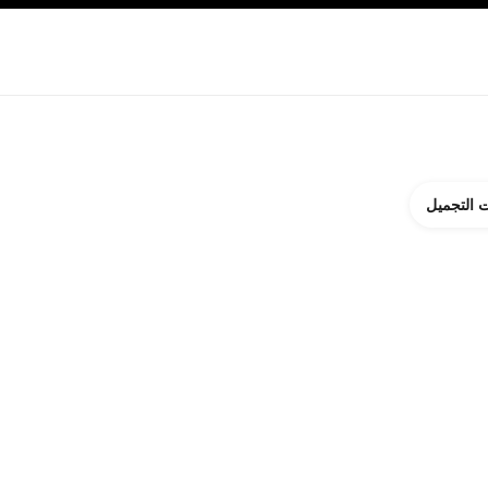
ة بالبشرة
نبذة عن شانيل CHANEL
 التجميل