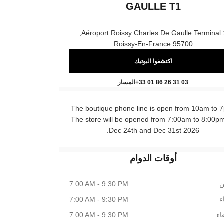
GAULLE T1
Aéroport Roissy Charles De Gaulle Terminal 1
95700 Roissy-En-France
اكتشفوا البوتيك
OPORT CHARLES DE GAULLE T1
اتصال
+33 01 86 26 31 03
المسار
The boutique phone line is open from 10am to 
The store will be opened from 7:00am to 8:00p
Dec 24th and Dec 31st 2026.
أوقات الدوام
ن
7:00 AM - 9:30 PM
اء
7:00 AM - 9:30 PM
اء
7:00 AM - 9:30 PM