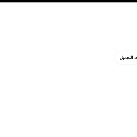
ة بالبشرة
نبذة عن شانيل CHANEL
 التجميل