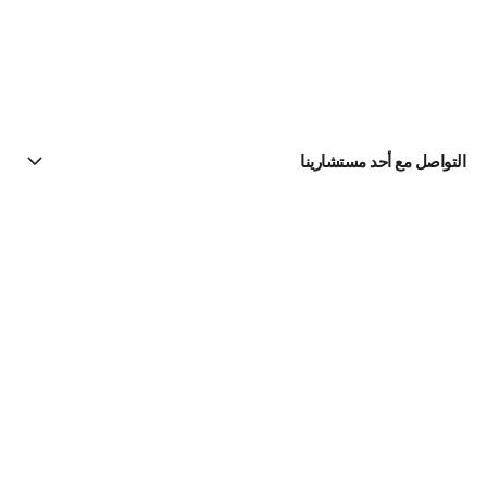
التواصل مع أحد مستشارينا
البحث عن متجر
الرسالة الإخبارية
اشتركوا للحصول على أخبار عن شانيل CHANEL
الاشتراك