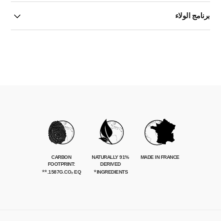
برنامج الولاء
CARBON
91% NATURALLY
MADE IN FRANCE
FOOTPRINT:
DERIVED
**
*
1587G.CO₂ EQ.
INGREDIENTS