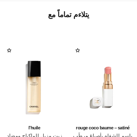
يتلاءم تماماً مع
l’huile
rouge coco baume – satiné
بلسم للشفاه بأصباغ مرطّب
زيت مزيل للماكياج ومضاد