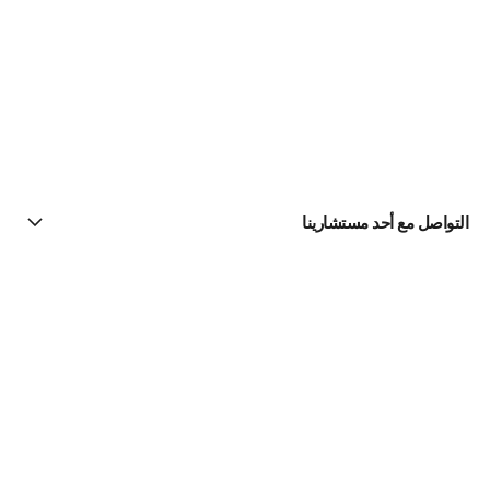
التواصل مع أحد مستشارينا
البحث عن متجر
الرسالة الإخبارية
اشتركوا للحصول على أخبار عن شانيل CHANEL
الاشتراك