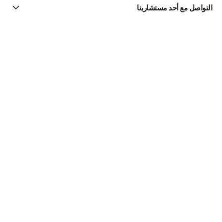
التواصل مع أحد مستشارينا
البحث عن متجر
الرسالة الإخبارية
اشتركوا للحصول على أخبار عن شانيل CHANEL
الاشتراك
مستحضرات الماكياج | Official site
الشفاه
أحمر الشفاه السائل