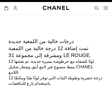
ي
تفعيل التباين العالي
31 LE ROUGE
إيقاف فيديو الديكور
حقيبة ا
البحث
- المتصفح الرئيسي
القائمة- المتصفح الرئيسي
الحساب
درجات خالية من اللمعية جديدة
تمت إضافة 12 درجة خالية من اللمعية
ومشرقة إلى مجموعة 31 LE ROUGE.
12 لونًا للشفاه مع خرطوشة مميزة جديدة، تم نقشها
بنمط منسوج غير لامع أنيق وشعار شانيل CHANEL
اللامع.
12 درجة حصرية وطويلة الثبات التي توفر لونًا نقيًا ومكثفًا
باستخدام بارع للتناقضات.