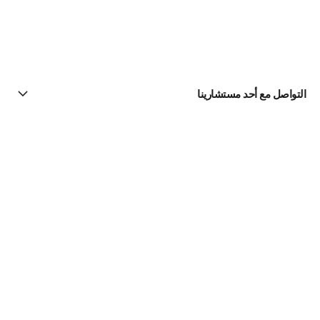
التواصل مع أحد مستشارينا
البحث عن متجر
الرسالة الإخبارية
اشتركوا للحصول على أخبار عن شانيل CHANEL
الاشتراك