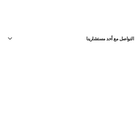
التواصل مع أحد مستشارينا
البحث عن متجر
الرسالة الإخبارية
اشتركوا للحصول على أخبار عن شانيل CHANEL
الاشتراك