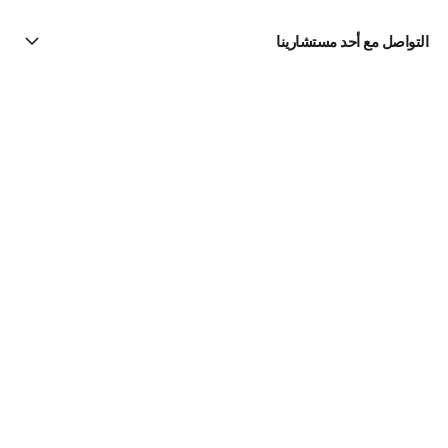
التواصل مع أحد مستشارينا
البحث عن متجر
الرسالة الإخبارية
اشتركوا للحصول على أخبار عن شانيل CHANEL
الاشتراك
لعطور | Official site
للرجال
Les Exclusifs de CHANEL