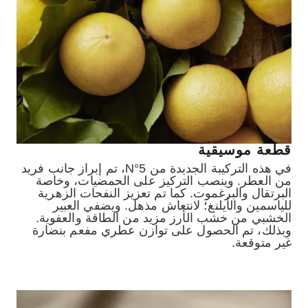
قطعة موسيقية
في هذه التركيبة الجديدة من N°5، تم إبراز جانب فريد
من العطر. وينصب التركيز على الحمضيات، وخاصة
البرتقال والبرغموت. كما تم تعزيز النفحات الزهرية
للياسمين والأيلنغ؛ لانتعاش مذهل. ويضفي العبير
الخشبي من خشب الأرز مزيد من الطاقة والعفوية.
وبذلك، تم الحصول على توازن عطري مفعم بنضارة
غير متوقعة.