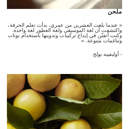
ملحن
« عندما بلغت العشرين من عمري، بدأت تعلم الحرفة،
واكتشفت أن لغة الموسيقى ولغة العطور لغة واحدة.
وكنت أتفنّن في إبداع تركيبات وتدوينها باستخدام نوتات
وتناغمات متنوعة. »
- أوليفييه بولج