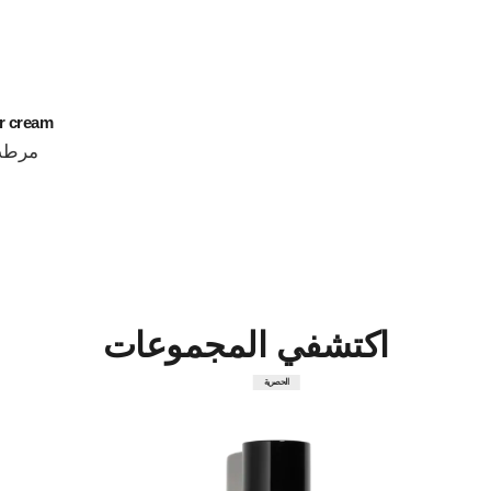
er cream
مرطب 
المرجع 141810
اكتشفي المجموعات
الحصرية