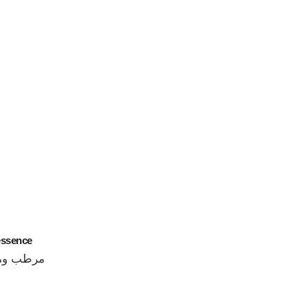
essence
مرطب ومع
المرجع 141020