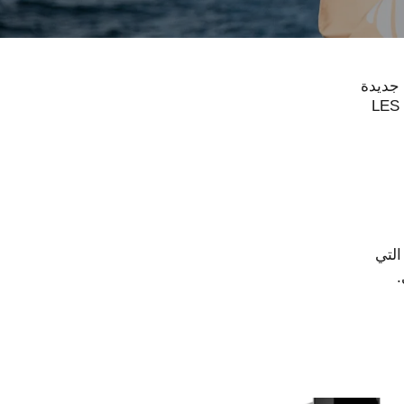
 جديدة
LES  و LES EAUX DE
التي
.