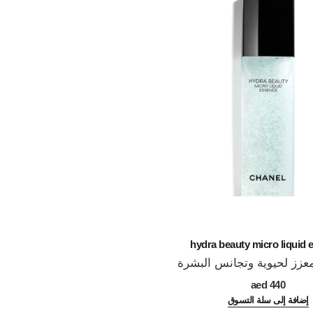
ond de teint
hydra beauty micro liquid 
زز لحيوية وتجانس البشرة
مستحضر أساس مرط
المرجع 184726
30
440 aed
لإشراقة صح
285 aed
إضافة إلى سلة التسوق