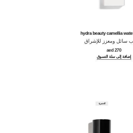
eau de teint
hydra beauty camellia wat
سائل ومعزز للإشراق
مستحضر أساس بتركي
المرجع 158830
لونية داخل قط
IUM
270 aed
تأثير البشرة الخا
310 aed
إضافة إلى سلة التسوق
إشراقة صحي
إضافة إلى 
الحصرية