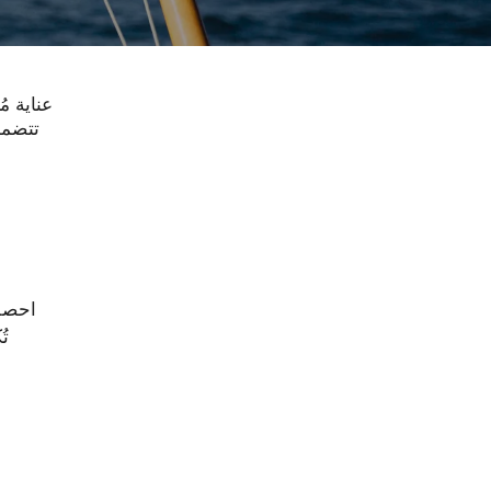
عناية م
احصلي
تُ