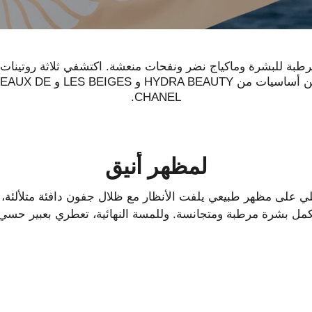
ُرطبة للبشرة وماكياج نضر ونفحات منعشة. اكتشفي ثلاثة روتينات
تتضمن أساسيات من HYDRA BEAUTY و BEIGES
CHANEL.
لمظهر أنيق
 على مظهر طبيعي يلفت الأنظار مع ظلال جفون دافئة متلألئة، 
كمل بشرة مرطبة ومتجانسة. وللمسة النهائية، تعطري بعبير حسي