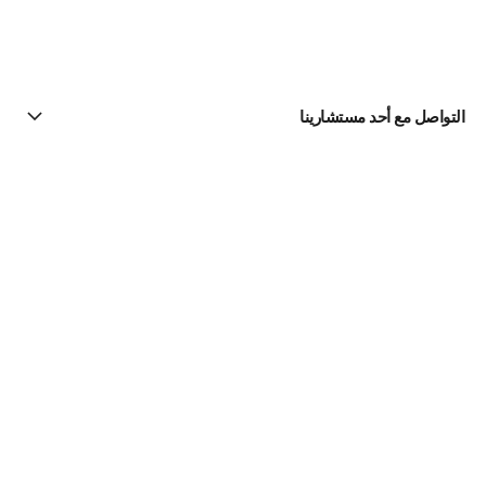
التواصل مع أحد مستشارينا
البحث عن متجر
الرسالة الإخبارية
اشتركوا للحصول على أخبار عن شانيل CHANEL
الاشتراك
Fine Jewelry
مجموعة Comète
الخواتم