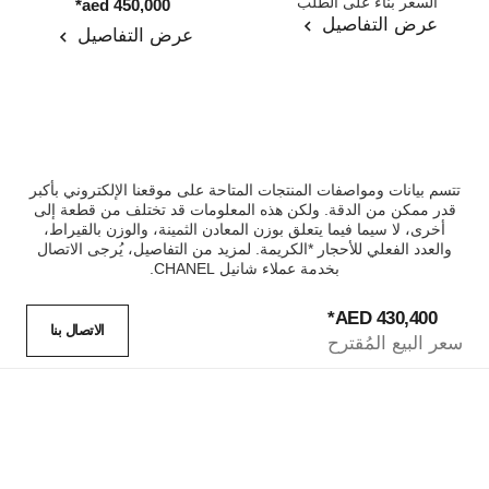
المرجع J64805
السعر بناءً على الطلب
المرجع J64819
*
450,000 aed
عرض التفاصيل
عرض التفاصيل
تتسم بيانات ومواصفات المنتجات المتاحة على موقعنا الإلكتروني بأكبر
قدر ممكن من الدقة. ولكن هذه المعلومات قد تختلف من قطعة إلى
أخرى، لا سيما فيما يتعلق بوزن المعادن الثمينة، والوزن بالقيراط،
والعدد الفعلي للأحجار *الكريمة. لمزيد من التفاصيل، يُرجى الاتصال
بخدمة عملاء شانيل CHANEL.
*
430,400 AED
الاتصال بنا
سعر البيع المُقترح