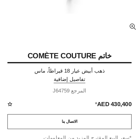
عرض مكبّر عن الصورة
خاتم COMÈTE COUTURE
ذهب أبيض عيار 18 قيراطاً، ماس
تفاصيل إضافية
المرجع J64759
*
430,400 AED
الاتصال بنا
↩
*سعر البيع المقترح.
المزيد من المعلومات