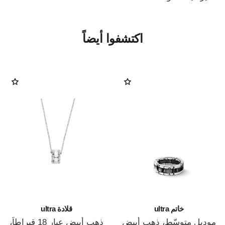
اكتشفوا أيضاً
خاتم ultra
قلادة ultra
موديل متوسّط، ذهب أبيض
ذهب أبيض عيار 18 قيراطاً،