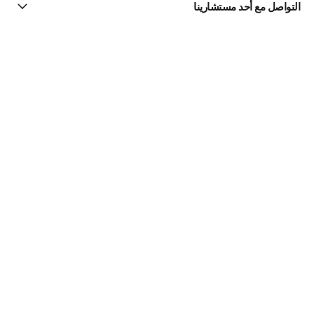
التواصل مع أحد مستشارينا
البحث عن متجر
الرسالة الإخبارية
اشتركوا للحصول على أخبار عن شانيل CHANEL
الاشتراك
Fine Jewelry
مجموعة ULTRA
الخواتم