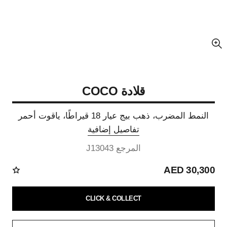
عرض مكبّر عن الصورة
قلادة COCO
النمط المضرب، ذهب بيج عيار 18 قيراطًا، ياقوت أحمر
تفاصيل إضافية
المرجع J13043
30,300 AED
CLICK & COLLECT