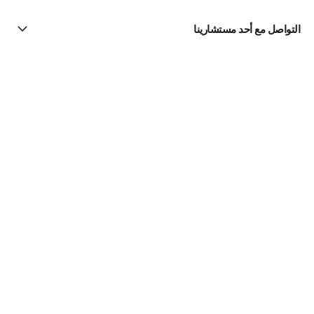
التواصل مع أحد مستشارينا
البحث عن متجر
الرسالة الإخبارية
اشتركوا للحصول على أخبار عن شانيل CHANEL
الاشتراك
Fine Jewelry
مجموعة Coco Crush
القلائد