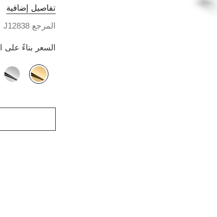
تفاصيل إضافية
المرجع J12838
السعر بناءً على 
الصيغة البديلة
(2)