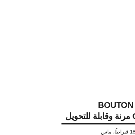
ط BOUTON DE
ل