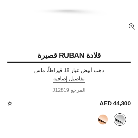
عرض مكبّر عن الصورة
قلادة RUBAN قصيرة
ذهب أبيض عيار 18 قيراطاً، ماس
تفاصيل إضافية
المرجع J12819
44,300 AED
الصيغة البديلة
(2)