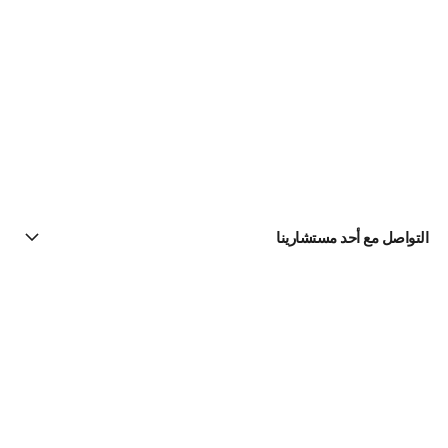
التواصل مع أحد مستشارينا
البحث عن متجر
الرسالة الإخبارية
اشتركوا للحصول على أخبار عن شانيل CHANEL