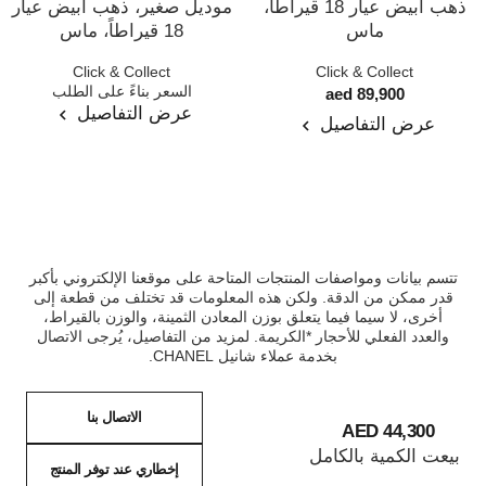
ذهب أبيض عيار 18 قيراطاً،
موديل صغير، ذهب أبيض عيار
ماس
18 قيراطاً، ماس
المرجع J11149
المرجع J2709
Click & Collect
Click & Collect
السعر بناءً على الطلب
89,900 aed
عرض التفاصيل
عرض التفاصيل
تتسم بيانات ومواصفات المنتجات المتاحة على موقعنا الإلكتروني بأكبر
قدر ممكن من الدقة. ولكن هذه المعلومات قد تختلف من قطعة إلى
أخرى، لا سيما فيما يتعلق بوزن المعادن الثمينة، والوزن بالقيراط،
والعدد الفعلي للأحجار *الكريمة. لمزيد من التفاصيل، يُرجى الاتصال
بخدمة عملاء شانيل CHANEL.
الاتصال بنا
44,300 AED
بيعت الكمية بالكامل
إخطاري عند توفر المنتج