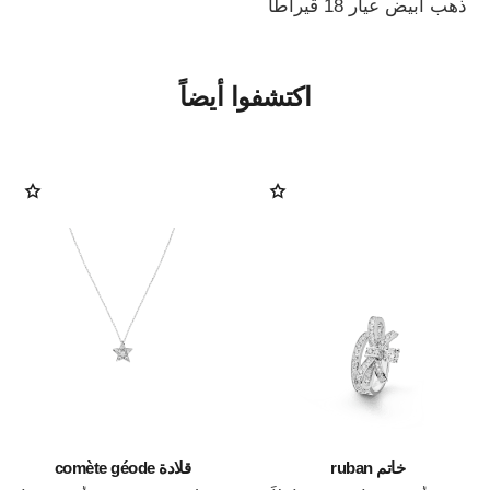
ذهب أبيض عيار 18 قيراطًا
اكتشفوا أيضاً
خاتم ruban
قلادة comète géode