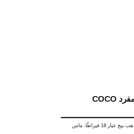
سوار أذن مفرد COCO
ر 18 قيراطًا، ماس