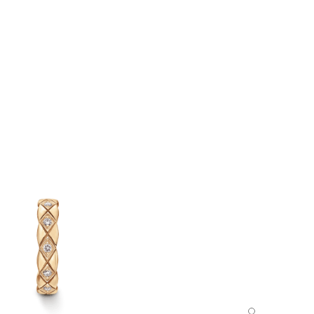
سوار أذن مفرد Coco Crush - العرض الافتراضي - عرض نسخة الحجم الموحد