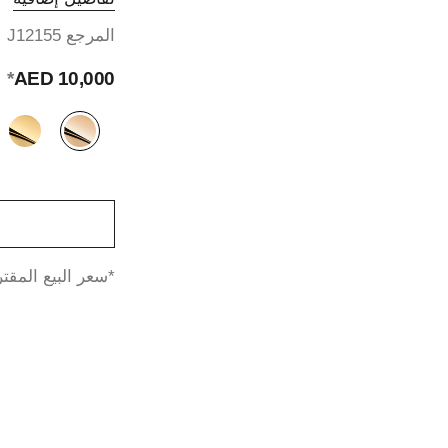
المرجع J12155
*
10,000 AED
الصيغة البديلة
(3)
↩
*سعر البيع المقتر