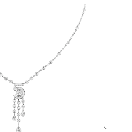
قلادة Eternal N°5 - العرض الافتراضي - عرض نسخة الحجم الموحد