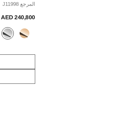
المرجع J11998
240,800 AED
الصيغة البديلة
(2)