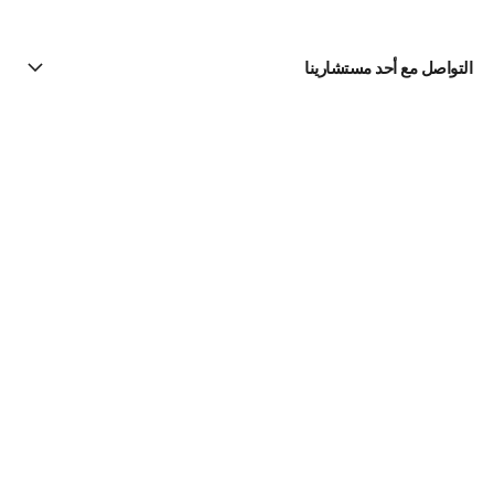
التواصل مع أحد مستشارينا
البحث عن متجر
الرسالة الإخبارية
اشتركوا للحصول على أخبار عن شانيل CHANEL
الاشتراك
Fine Jewelry
Collection N°5
الأقراط