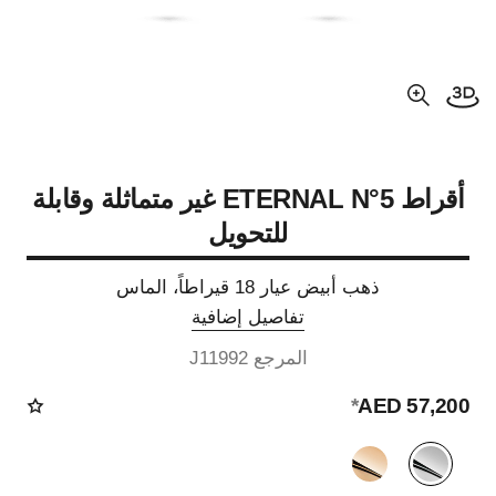
فتح العرض ثلاثي الأبعاد
عرض مكبّر عن الصورة
أقراط ETERNAL N°5 غير متماثلة وقابلة
للتحويل
ذهب أبيض عيار 18 قيراطاً، الماس
تفاصيل إضافية
المرجع J11992
*
57,200 AED
الصيغة البديلة
(2)