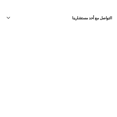
التواصل مع أحد مستشارينا
البحث عن متجر
الرسالة الإخبارية
اشتركوا للحصول على أخبار عن شانيل CHANEL
الاشتراك
Fine Jewelry
مجموعة Camélia
القلائد