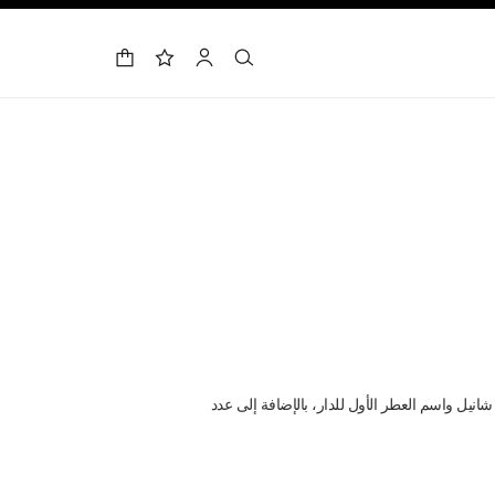
حقيبة التسوق
البحث
الحساب
لائحة الأمنيات
فهو الرقم المفضل لغابريال شانيل واسم العطر الأول للدار، بالإضافة إلى عدد